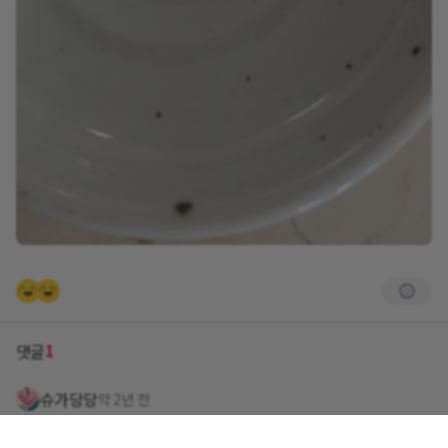
1
댓글
슈가당당
약 2년 전
당첨 추카추카 🎉 💕 💗