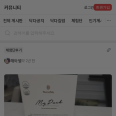
커뮤니티
로그인
회원가입
전체 게시판
닥다공지
닥다칼럼
체험단
인기게시글
체험단후기
해와별
약 2년 전