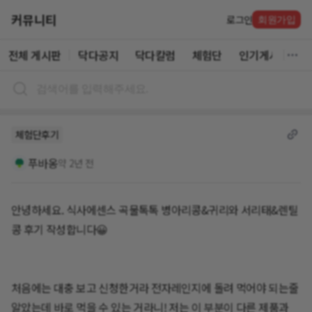
커뮤니티
로그인
회원가입
전체 게시판
닥다공지
닥다칼럼
체험단
인기게시글
체험단후기
푸바옹
약 2년 전
안녕하세요. 식사에센스 곡물톡톡 병아리콩&귀리와 서리태&렌틸
콩 후기 작성합니다😀
처음에는 대충 보고 신청한거라 전자레인지에 돌려 먹어야 되는줄
알았는데 바로 먹을 수 있는 거라니! 저는 이 부분이 다른 제품과