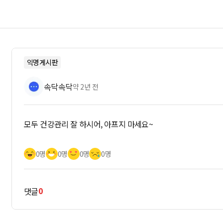
익명게시판
속닥속닥
약 2년 전
모두 건강관리 잘 하시어, 아프지 마세요~
0명
0명
0명
0명
0
댓글