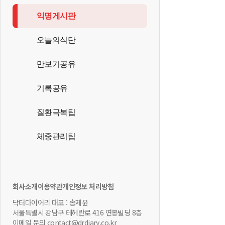
익명게시판
오늘의식단
만보기공유
기록공유
질환극복팁
체중관리팁
회사소개
이용약관
개인정보 처리방침
닥터다이어리 대표 : 송제윤
서울특별시 강남구 테헤란로 416 연봉빌딩 8층
이메일 문의 contact@drdiary.co.kr