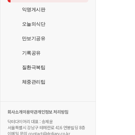
익명게시판
오늘의식단
만보기공유
기록공유
질환극복팁
체중관리팁
회사소개
이용약관
개인정보 처리방침
닥터다이어리 대표 : 송제윤
서울특별시 강남구 테헤란로 416 연봉빌딩 8층
이메일 문의 contact@drdiary.co.kr