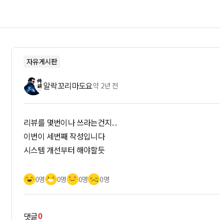
자유게시판
알락꼬리마도요
약 2년 전
리뷰를 몇번이나 쓰라는건지. .
이번이 세번째 작성입니다
시스템 개선부터 해야할듯
0명
0명
0명
0명
0
댓글