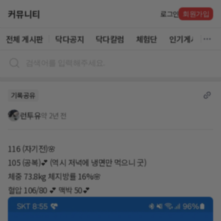
커뮤니티
로그인
회원가입
전체 게시판
닥다공지
닥다칼럼
체험단
인기게시글
기록공유
런투유
약 2년 전
116 (자기전)🌸
105 (공복)💕 (역시 저녁에 냉면만 먹으니 굿)
체중 73.8kg 체지방률 16%🌸
혈압 106/80 💕 맥박 50💕