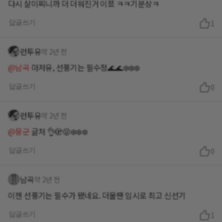
다시 살이찌니까 더 더워진거 이쬬 ㅋㅋ기분상ㅋ
답글쓰기
1
런투유
약 2년 전
@남곡
마저유, 선풍기는 필수정🌊🌊❄️❄️❄️
답글쓰기
0
런투유
약 2년 전
@뭉군
글처 👌🫣😝❄️❄️❄️
답글쓰기
0
남곡
약 2년 전
이젠 선풍기는 필수가 됐네요. 더울땐 임시로 최고 신선기
답글쓰기
1