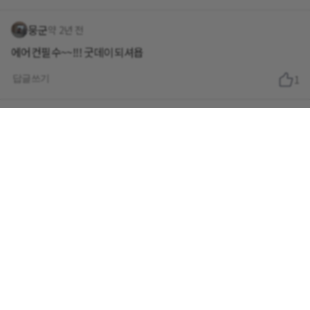
뭉군
약 2년 전
에어컨필수~~!!! 굿데이되셔욥
답글쓰기
1
런투유
약 2년 전
@슈가당당
ㅋㅋ , 넹 션션 🫣😍🌊🌊❄️❄️
답글쓰기
1
슈가당당
약 2년 전
오늘 덥네요^^~
시원하게 입어야겠어요~ 오늘도 화이팅입니다 🤗🤗😁
답글쓰기
1