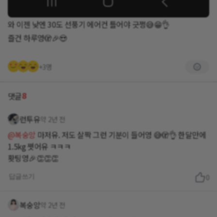
와 이젠 낮엔 30도 선풍기 에어컨 틀어야 긋쩡😅😁👌
즐건 하루영🫣🎉😍
+3명
8
댓글
런투유
약 2년 전
@복숭앙
마저유. 저도 살짝 그런 기분이 들어영 😅🫣👌 한달만에
1.5kg 쪗어유 ㅋㅋㅋ
홧팅영🎉👏👏👏
답글쓰기
0
복숭앙
약 2년 전