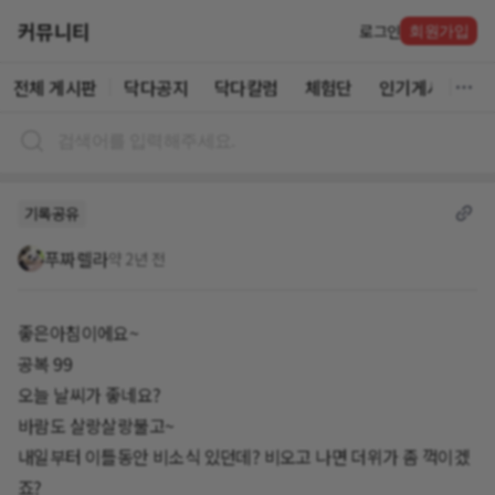
커뮤니티
로그인
회원가입
전체 게시판
닥다공지
닥다칼럼
체험단
인기게시글
기록공유
푸짜렐라
약 2년 전
좋은아침이에요~
공복 99
오늘 날씨가 좋네요?
바람도 살랑살랑불고~
내일부터 이틀동안 비소식 있던데? 비오고 나면 더위가 좀 꺽이겠
죠?