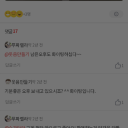
+3명
17
댓글
푸짜렐라
약 2년 전
@웃음만들기
남은오후도 화이팅하십다~~
답글쓰기
1
웃음만들기
약 2년 전
기분좋은 오후 보내고 있으시죠? ^^ 화이팅입니다.
답글쓰기
1
푸짜렐라
약 2년 전
@슈가당당
그게 혈당 안오르고 좋아요! 판매하는거 약간은 단짠