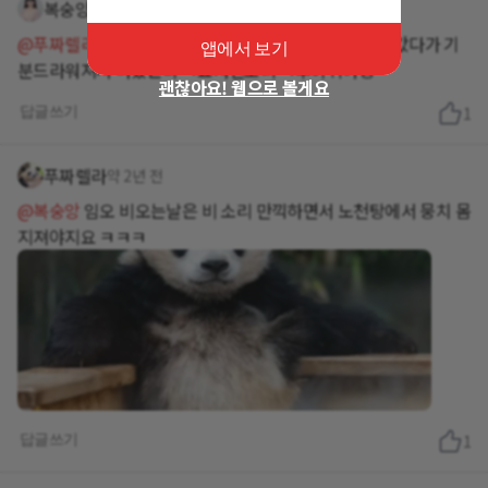
복숭앙
약 2년 전
@푸짜렐라
오늘 요사진봣는데 ㅋㅋㅋㅋ아어 방금병원갔다가 기
앱에서 보기
분드라워져서 나왔는디 ㅋ요사진보니 ㅋ후이귀여밍
괜찮아요! 웹으로 볼게요
답글쓰기
1
푸짜렐라
약 2년 전
@복숭앙
임오 비오는날은 비 소리 만끽하면서 노천탕에서 뭉치 몸
지져야지요 ㅋㅋㅋ
답글쓰기
1