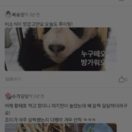
복숭앙
약 2년 전
비소식이 방갑고만요 오늘도 푸이팅!
답글쓰기
1
슈가당당
약 2년 전
어제 황태포 먹고 잤더니 자기전이 높았는데 왜 살짝 달달하더라구
요!
조미가 아주 살짝됐는지 다행히 겨우 안착 ㅋㅋㅋ