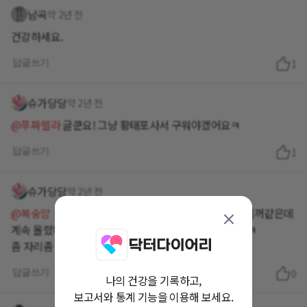
남곡
약 2년 전
건강하세요.
답글쓰기
1
슈가당당
약 2년 전
@푸짜렐라
글쿤요! 그냥 황태포사서 구워야겠어요ㅋ
답글쓰기
1
슈가당당
약 2년 전
@복숭앙
ㅋㅋㅋ 혈압만 좀 괜찮아도 한잔씩은 먹어두 될꺼같은데
계속 올랐다 내렸다 해서 아얘 입에도 안대고 있어여 ㅋㅋ
좀 자리좀 잡히면 시도해볼까 싶긴하네요^^
답글쓰기
0
나의 건강을 기록하고,
보고서와 통계 기능을 이용해 보세요.