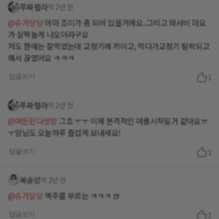
푸짜렐라
약 2년 전
@슈가당당
아마 조미가 좀 되어 있을거에요..그리고 와사비 마요
가 살짝높게 나오더라구요
저도 한때는 잘먹었는데 교정기에 끼이고, 먹다가교정기 탈락되고
해서 끊었어요 ㅋㅋㅋ
답글쓰기
1
푸짜렐라
약 2년 전
@머든된다셋맘
그쵸 ㅜㅜ 이제 본격적인 여름시작일거 같아요ㅠ
ㅜ맘님도 오늘하루 즐겁게 보내세요!
답글쓰기
1
복숭앙
약 2년 전
@슈가당당
맥주를 부르는 ㅋㅋㅋ 🍺
답글쓰기
1