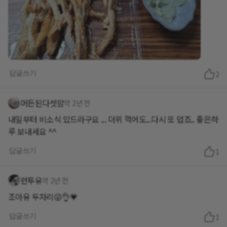
답글쓰기
2
머든된다셋맘
약 2년 전
내일부터 비소식 있드라구요 ... 더위 꺽어도...다시 또 덥죠.. 좋은하
루 보내세요 ^^
답글쓰기
1
런투유
약 2년 전
조아유 두자리😜👌💗
답글쓰기
1