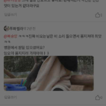
맛이 있는거 같더라구요
답글쓰기
1
푸짜렐라
약 2년 전
@복숭앙
ㅋㅋㅋ진짜 비오는날은 비 소리 들으면서 몸지져야 최맛
ㅋㅋ
병원에서 뭔일 있으셨어요?
임오야 몸지지러 가자아아ㅏㅏ
답글쓰기
0