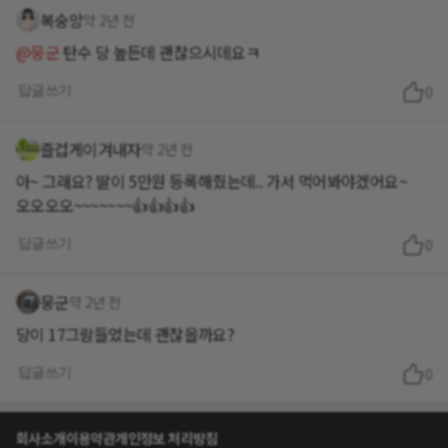
복숭앙
약 2년 전
@뭉군
탄수 당 높든데 괜찮으시데요ㅋ
답글쓰기
0
즐겁게이겨내자
약 2년 전
아~ 그래요? 딸이 5만원 등록해줬는데.. 가서 먹어봐야겠어요~
오오오오~~~~~~~👍👍👍👍
답글쓰기
0
뭉군
약 2년 전
당이 17그람들었는데 괜찮을까요?
답글쓰기
0
회사소개
이용약관
개인정보 처리방침