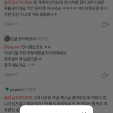
@방글코끼리630
넹 가게하긴하는데 언니처럼 결이고우신분은
못올곳이에요 약간 음지쪽 이라서요 ㅋㅋㅋㅋ 막이상한곳은 아니
지만 일단 시크릿 하는걸로용ㅎㅎ
답글쓰기
0
방글코끼리630
약 2년 전
@pepero
언니맞는듯요 ㅎㅎ
더나이들기전 어텋게든움직이려애써요
광주분이라 넘반가운 ㅎ
잘지내보게요 ~~^^
답글쓰기
0
pepero
약 2년 전
@방글코끼리630
그러시군용 가끔 게시글 훔쳐보는데 저보다 언
니이신거같고 활동적이신듯해서 부러워요 전 돈번다는 핑계로 여
유없는 삶을살다보니 그저마냥부럽♡