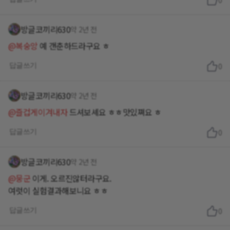
0
방글코끼리630
약 2년 전
@복숭앙
예 갠춘하드라구요 ㅎ
답글쓰기
0
방글코끼리630
약 2년 전
@즐겁게이겨내자
드셔보셰요 ㅎㅎ맛있쪄요 ㅎ
답글쓰기
0
방글코끼리630
약 2년 전
@뭉군
이게. 오르진않터라구요.
답글쓰기
0