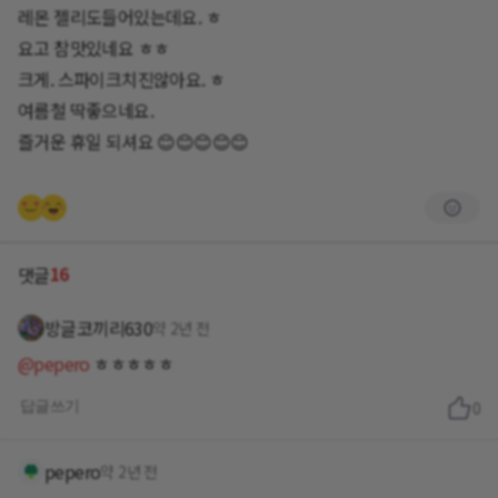
레몬 젤리도들어있는데요. ㅎ
요고 참맛있네요 ㅎㅎ
크게. 스파이크치진않아요. ㅎ
여름철 딱좋으네요.
즐거운 휴일 되셔요 😊😊😊😊😊
16
댓글
방글코끼리630
약 2년 전
@pepero
ㅎㅎㅎㅎㅎ
답글쓰기
0
pepero
약 2년 전