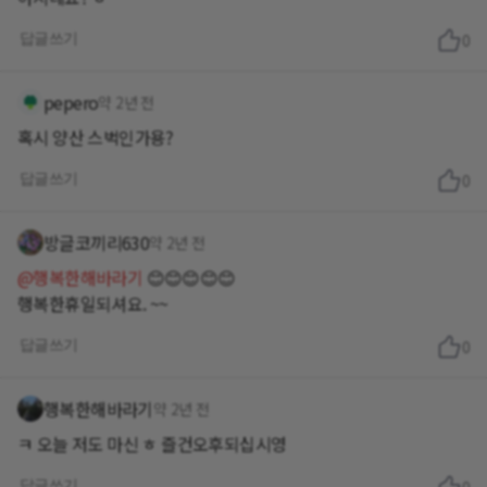
답글쓰기
0
pepero
약 2년 전
혹시 양산 스벅인가용?
답글쓰기
0
방글코끼리630
약 2년 전
@행복한해바라기
😊😊😊😊😊
행복한휴일되셔요. ~~
답글쓰기
0
행복한해바라기
약 2년 전
ㅋ 오늘 저도 마신 ㅎ 즐건오후되십시영
답글쓰기