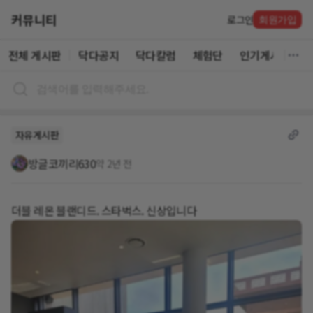
커뮤니티
로그인
회원가입
전체 게시판
닥다공지
닥다칼럼
체험단
인기게시글
자유게시판
방글코끼리630
약 2년 전
더블 레몬 블랜디드. 스타벅스. 신상입니다