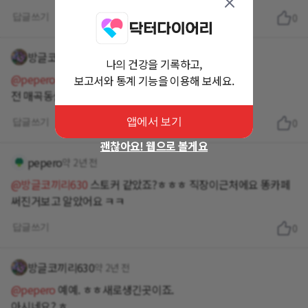
답글쓰기
0
방글코끼리630
약 2년 전
나의 건강을 기록하고,
@pepero
ㅎㅎㅎㅎ이쪽으로. 오늘한번가봤어요 ㅎ
보고서와 통계 기능을 이용해 보세요.
전 매곡동살아요 ㅎ
앱에서 보기
답글쓰기
0
괜찮아요! 웹으로 볼게요
pepero
약 2년 전
@방글코끼리630
스토커 같았죠?ㅎㅎㅎ 직장이근처에요 똥카페
써진거보고 알았어요 ㅋㅋ
답글쓰기
0
방글코끼리630
약 2년 전
@pepero
예예. ㅎㅎ새로생긴곳이죠.
아시네요? ㅎ