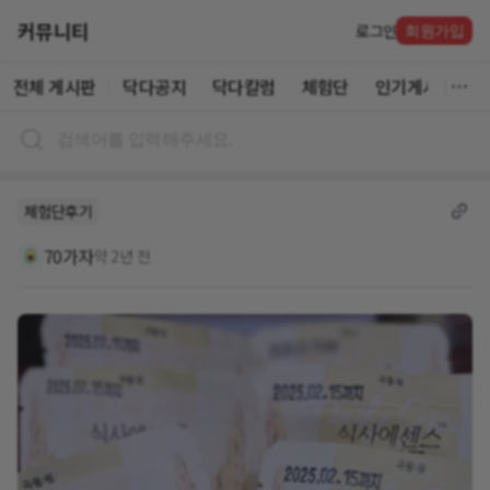
커뮤니티
로그인
회원가입
전체 게시판
닥다공지
닥다칼럼
체험단
인기게시글
체험단후기
70가자
약 2년 전