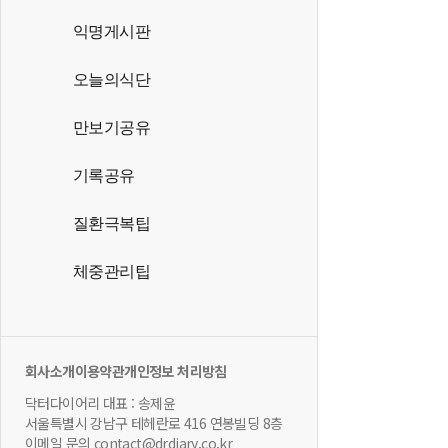
익명게시판
오늘의식단
만보기공유
기록공유
질환극복팁
체중관리팁
회사소개
이용약관
개인정보 처리방침
닥터다이어리 대표 : 송제윤
서울특별시 강남구 테헤란로 416 연봉빌딩 8층
이메일 문의 contact@drdiary.co.kr