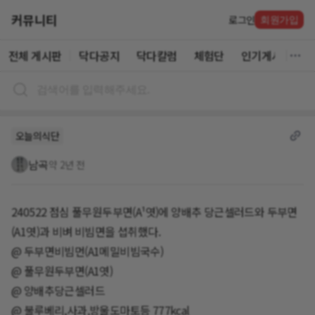
커뮤니티
로그인
회원가입
전체 게시판
닥다공지
닥다칼럼
체험단
인기게시글
오늘의식단
남곡
약 2년 전
240522 점심 풀무원두부면(A¹엿)에 양배추 당근셀러드와 두부면
(A1엿)과 비벼 비빔면을 셥취했다.
@ 두부면비빔먼(A1메밀비빔국수)
@ 풀무원두부면(A1엿)
@ 양배추당근셀러드
@ 불루베리,사과,방울도마토등 777kcal