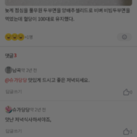
늦게 점심을 풀무원 두부면을 양배추셀리드로 비벼 비빔두부면을
먹었는데 혈당이 100대로 유지했다.
+1명
3
댓글
남곡
약 2년 전
@슈가당당
맛있게 드시고 좋은 저녁되세요.
답글쓰기
0
슈가당당
약 2년 전
맛난 저녁식사하셔야죠,
답글쓰기
1