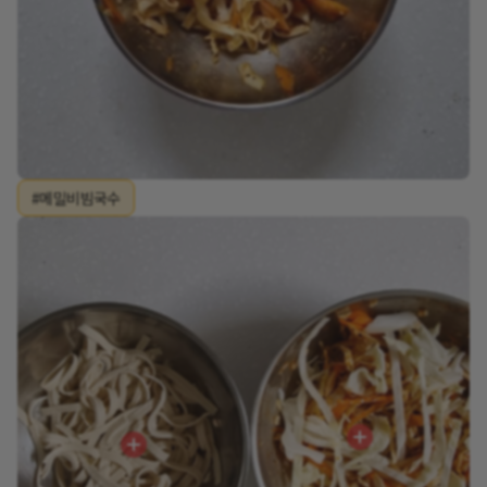
#메밀비빔국수