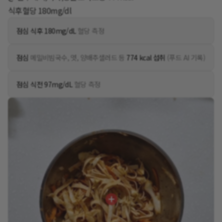
식후혈당 180mg/dl
점심 식후 180mg/dL
혈당 측정
점심
메밀비빔국수, 엿, 양배추샐러드 등
774 kcal 섭취
(푸드 AI 기록)
점심 식전 97mg/dL
혈당 측정