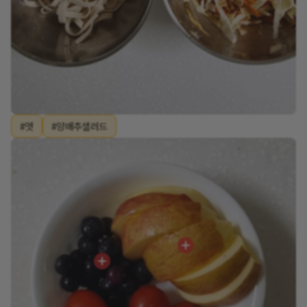
#엿
#양배추샐러드