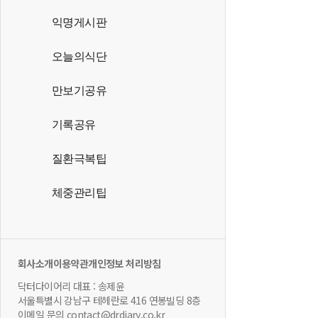
익명게시판
오늘의식단
만보기공유
기록공유
질환극복팁
체중관리팁
회사소개
이용약관
개인정보 처리방침
닥터다이어리 대표 : 송제윤
서울특별시 강남구 테헤란로 416 연봉빌딩 8층
이메일 문의 contact@drdiary.co.kr