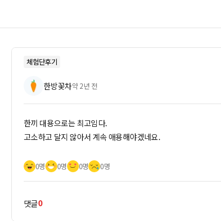
체험단후기
한방꽃차
약 2년 전
한끼 대용으로는 최고임다.
고소하고 달지 않아서 계속 애용해야겠네요.
0명
0명
0명
0명
0
댓글