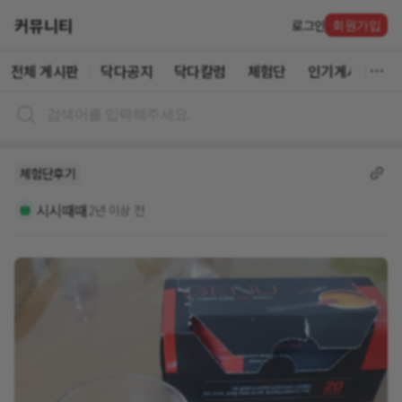
커뮤니티
로그인
회원가입
전체 게시판
닥다공지
닥다칼럼
체험단
인기게시글
체험단후기
시시때때
2년 이상 전