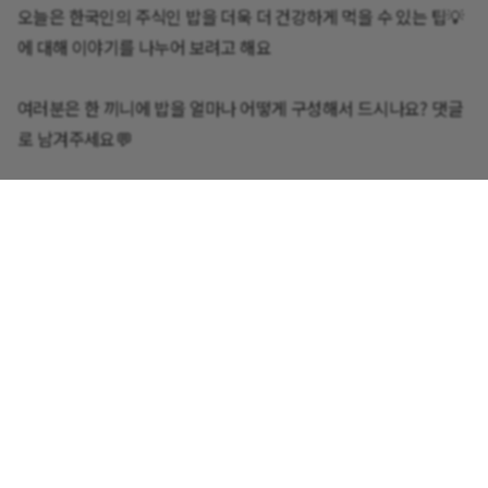
오늘은 한국인의 주식인 밥을 더욱 더 건강하게 먹을 수 있는 팁💡
에 대해 이야기를 나누어 보려고 해요
여러분은 한 끼니에 밥을 얼마나 어떻게 구성해서 드시나요? 댓글
로 남겨주세요💬
+12명
12
댓글
혈당PT
약 2년 전
@섬바우
저혈당이 나타나는 시기에 따라 저혈당 대처방법이 달라
지는데요! 어떤 시간대에 저혈당이 나타나세요 😊?
답글쓰기
0
초롱12
2년 이상 전