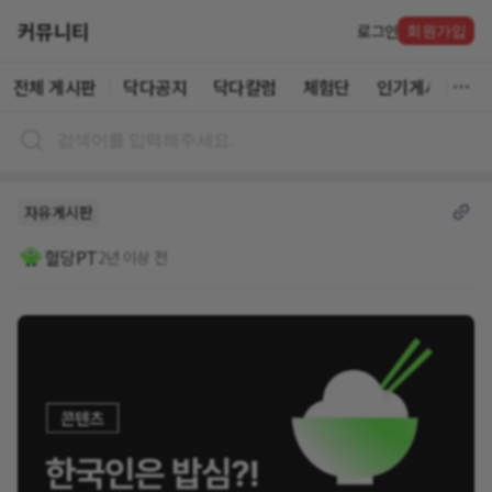
커뮤니티
로그인
회원가입
전체 게시판
닥다공지
닥다칼럼
체험단
인기게시글
자유게시판
혈당PT
2년 이상 전