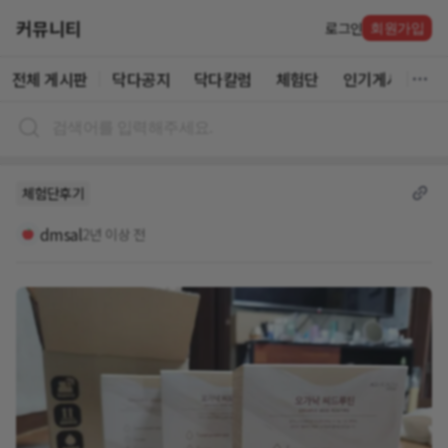
커뮤니티
로그인
회원가입
전체 게시판
닥다공지
닥다칼럼
체험단
인기게시글
체험단후기
dmsal
2년 이상 전