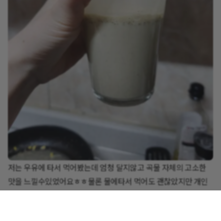
저는 우유에 타서 먹어봤는데 엄청 달지않고 곡물 자체의 고소한
맛을 느낄수있었어요ㅎㅎ물론 물에타서 먹어도 괜찮았지만 개인
적으로 우유가 더 맛있더라구요
다이어트 할때도 좋을거같아 당분간 챙겨먹으려구요