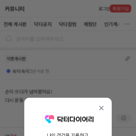
커뮤니티
로그인
회원가입
전체 게시판
닥다공지
닥다칼럼
체험단
인기게시글
익명게시판
속닥속닥
2년 이상 전
손닥 쓰다가 넘어왔어요!
다시 운동 시작해얄 듯..
나의 건강을 기록하고,