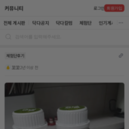
커뮤니티
로그인
회원가입
전체 게시판
닥다공지
닥다칼럼
체험단
인기게시글
체험단후기
꼬꼬
2년 이상 전