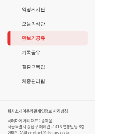
익명게시판
오늘의식단
만보기공유
기록공유
질환극복팁
체중관리팁
회사소개
이용약관
개인정보 처리방침
닥터다이어리 대표 : 송제윤
서울특별시 강남구 테헤란로 416 연봉빌딩 8층
이메일 문의 contact@drdiary.co.kr