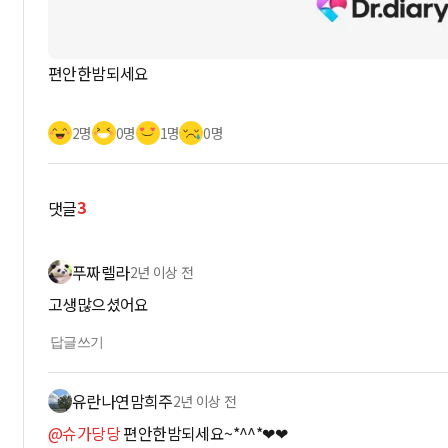
편안한밤되세요
2명
0명
1명
0명
3
댓글
푸짜렐라
2년 이상 전
고생많으셨어요
답글쓰기
유란나연맘희주
2년 이상 전
@슈가당당
편안한밤되세요~*^^*❤❤