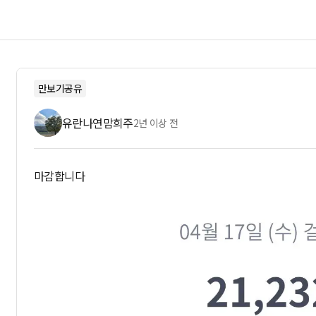
만보기공유
유란나연맘희주
2년 이상 전
마감합니다