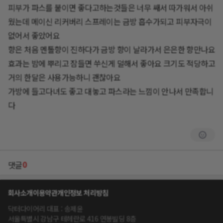
피부가 파스를 붙이면 좋다고하는것들은 너무 쌔서 따가워서 아쉬
웠는데 메이신 리커버리 스프레이는 금방 흡수가되고 피부자극이
없어서 좋았어요
향은 처음 멘톨향이 진하다가 금방 향이 날라가서 은은한 향만나요
효과는 밤에 뿌리고 잠들면 쑤신게 덜해서 좋아요 크기도 적당하고
거의 한달은 사용가능하니 괜찮아요
가방에 들고다녀도 좋고 대놓고 파스라는 느낌이 안나서 만족합니
다
0
댓글
회사소개
이용약관
개인정보 처리방침
닥터다이어리 대표 : 송제윤
서울특별시 강남구 테헤란로 416 연봉빌딩 8층