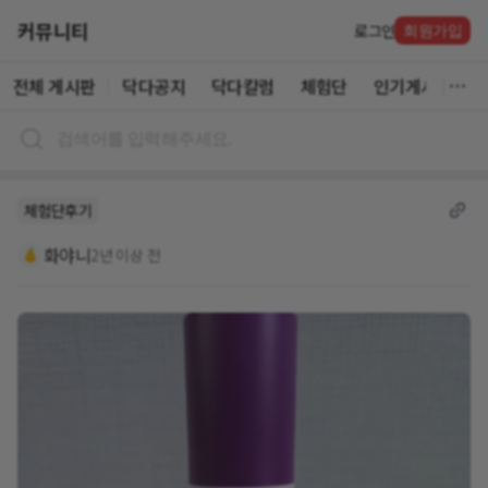
커뮤니티
로그인
회원가입
전체 게시판
닥다공지
닥다칼럼
체험단
인기게시글
체험단후기
화야니
2년 이상 전