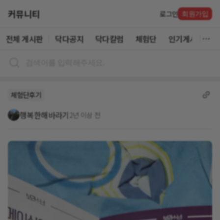
커뮤니티
로그인
회원가입
전체 게시판
닥다공지
닥다칼럼
체험단
인기게시글
체험단후기
행복한해바라기
2년 이상 전