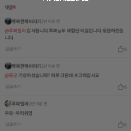
6
댓글
행복한해바라기
2년 이상 전
@푸짜렐라
감사합니다 푸짜님두 체험단 되실겁니다 응원하겠습
니다
답글쓰기
0
행복한해바라기
2년 이상 전
@뭉군
기상하셨습니까? 하루 더운데 수고하십시요
답글쓰기
0
푸짜렐라
2년 이상 전
우와~부러워영
답글쓰기
0