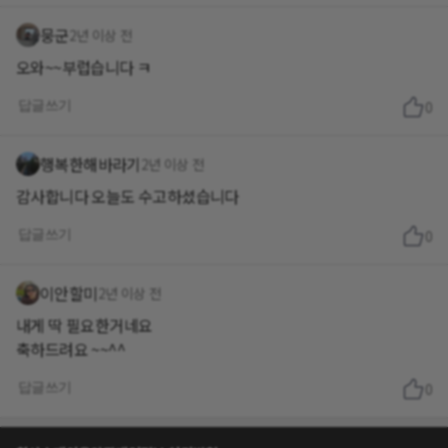
뭉군
2년 이상 전
오와~~부럽습니다 ㅋ
답글쓰기
0
행복한해바라기
2년 이상 전
감사합니다 오늘도 수고하셨습니다
답글쓰기
0
이안할미
2년 이상 전
내게 딱 필요한거네요
축하드려요 ~~^^
답글쓰기
0