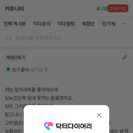
커뮤니티
로그인
회원가입
전체 게시판
닥다공지
닥다칼럼
체험단
인기게시글
체험단후기
꼬기좋아
2년 이상 전
저는 말차라떼를 좋아하는데
당뇨진단후 절대 못먹는 음료였어요.
당이 그리많은줄 몰랐기에..
알고나니 못먹죠
고위험군으로 진단받고 1년지나서 이젠 많이 호전됐는데
무화당이 단가가 좀 있는데 당을 지키고 먹을수있는 곳으로는 유명