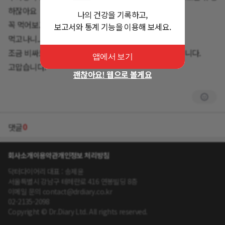
하잖아요
나의 건강을 기록하고,
꼭 먹어보고싶었어요
보고서와 통계 기능을 이용해 보세요.
먹고나니.. 혈당스파크도 없고 의외로 맛있더라고요
조금 비싸도 나를 위한 힐링포인트로 좀 구비해놓으려합니다.
앱에서 보기
고맙습니다.^^
괜찮아요! 웹으로 볼게요
0
댓글
회사소개
이용약관
개인정보 처리방침
닥터다이어리 대표 : 송제윤
서울특별시 강남구 테헤란로 416 연봉빌딩 8층
이메일 문의 contact@drdiary.co.kr
02-2135-2098
Copyright © Dr.Diary Ltd. All rights reserved.