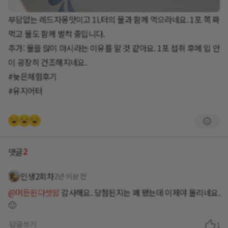
부담없는 레드자몽맛이고 1L터의 물과 함께 먹으라네요. 1포 쪽 짜
먹고 물도 함께 벌컥 중입니다.
추가: 물을 많이 마시라는 이유를 알 것 같아요. 1포 섭취 후에 입 안
이 굉장히 건조해지네요.
#늦은체험후기
#유지어터
2
댓글
인생2회차
2년 이상 전
@머든된다셋맘
감사해요. 당첨된지는 꽤 됐는데 이제야 올리네요.
🙂
답글쓰기
1