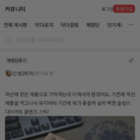
커뮤니티
로그인
회원가입
전체 게시판
닥다공지
닥다칼럼
체험단
인기게시글
체험단후기
인생2회차
2년 이상 전
작년에 받은 제품으로 기억하는데 이제서야 뜯었어요. 기존에 먹던
제품을 먹고나서 유지어터 기간에 뭐가 좋을까 싶어 택한 슬림미
다이어트 클렌즈 스틱!