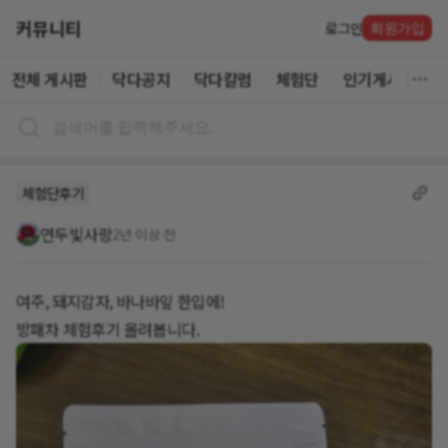
커뮤니티
로그인
회원가입
전체 게시판
닥다공지
닥다칼럼
체험단
인기게시글
체험단후기
연두빛사랑
2년 이상 전
여주, 돼지감자, 바나바잎 한입에!
방패차 체험후기 올려봅니다.