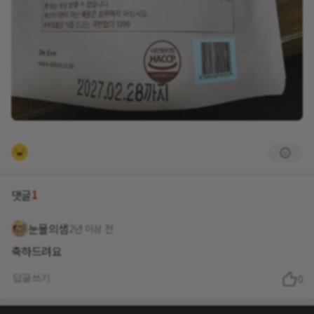
1
댓글
눈물의샘
2년 이상 전
축하드려요
답글쓰기
0