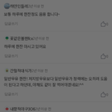
햐얀민들레
2년 이상 전
보통 하루에 한잔정도 음용 합니다~
답글쓰기
0
꽃같은볼펜fcx
2년 이상 전
하루에 한잔 마시고 있어요
답글쓰기
0
간헐적대식가
2년 이상 전
일반우유 한잔! 저지방우유보다 일반우유가 정력에는 오히려 도움
이 된다고 하던데, 야채도 같이 잘 먹어야겠네요!^^
답글쓰기
0
내향적야구3O6
2년 이상 전