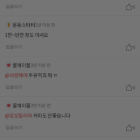
답글쓰기
0
운동스타터
2년 이상 전
1잔~반잔 정도 마셔요
답글쓰기
0
꿀개미꿀
2년 이상 전
@사랑해여
두유먹죠 뭐 ㅠ
답글쓰기
0
꿀개미꿀
2년 이상 전
@강오틸리아
커피도 안좋습니다
답글쓰기
0