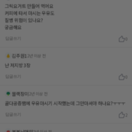
그릭요거트 만들어 먹어요
커피에 타서 마시는 우유도
질병 위험이 있나요?
궁금해요
답글쓰기
0
김주원1
2년 이상 전
난 저지방 3장
답글쓰기
0
블랙장미
2년 이상 전
골다공증땜에 우유마시기 시작했는데 그만마셔야 하나요?ㅜㅜㅜ
답글쓰기
2
봉봉남매맘
2년 이상 전