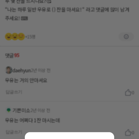
루 몇 잔을 드시나요?🥰
“나는 하루 일반 우유로 ( ) 잔을 마셔요! “ 라고 댓글에 많이 남겨
주세요! ⌨
+15명
95
댓글
daehyun
2년 이상 전
우유는 거의 안마셔요
답글쓰기
0
기쁜미소
2년 이상 전
우유는 어쩌다 1잔 마시는데
답글쓰기
0