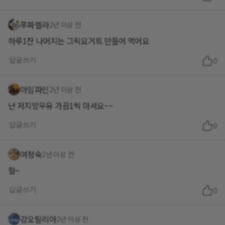
푸짜렐라
2년 이상 전
하루1잔 나머지는 그릭요거트 만들어 먹어요
답글쓰기
0
아임파인
2년 이상 전
난 저지방우유 가끔1씩 마셔요~~
답글쓰기
0
여정숙
2년 이상 전
헐~
답글쓰기
0
강오틸리아
2년 이상 전