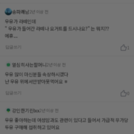
송파쾌남
2년 이상 전
우유가 라떼인데
" 우유가 들어간 라떼나 요거트를 드시나요?" 는 뭐지??
에휴....
답글쓰기
1
열심히사는할머니
2년 이상 전
우유 많이 마신분들 속상하시갰다
답글쓰기
0
강인한기린Ixx
2년 이상 전
우유 좋아하는데 여성암과도 관련이 있다고 들어서 가급적 무가당
두유 구매해 섭취하고 있어요