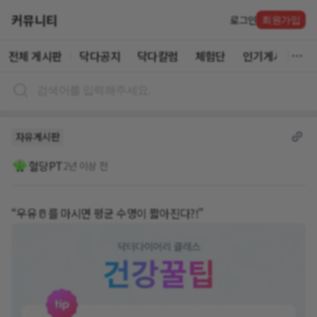
커뮤니티
로그인
회원가입
전체 게시판
닥다공지
닥다칼럼
체험단
인기게시글
자유게시판
혈당PT
2년 이상 전
“우유🥛를 마시면 평균 수명이 짧아진다?!”