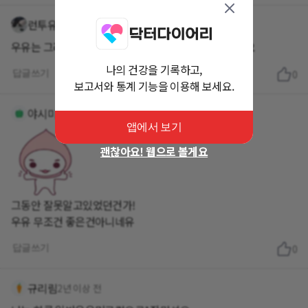
런투유
2년 이상 전
우유는 그래서 거의 안먹습니다. 플레인 요거트만 먹지요
나의 건강을 기록하고,
답글쓰기
0
보고서와 통계 기능을 이용해 보세요.
야시미
2년 이상 전
앱에서 보기
괜찮아요! 웹으로 볼게요
그동안 잘못알고있었던건가!
우유 무조건 좋은건아니네유
답글쓰기
0
규리림
2년 이상 전