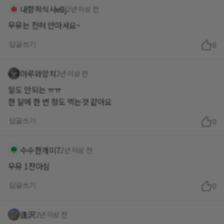
내향적식사e8j
2년 이상 전
우유는 전혀 안마셔요~
답글쓰기
0
마루와망치
2년 이상 전
말도 안되는 ㅠㅠ
한 달에 한 번 정도 먹는것 같아요
답글쓰기
0
수수한개미7
2년 이상 전
우유 1잔마심
답글쓰기
0
逢沢
2년 이상 전