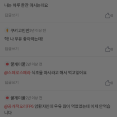
나는 하루 한잔 마시는데요
답글쓰기
0
쿠키고민만
2년 이상 전
헉! 나 우유 좋아하는데!
답글쓰기
0
꿀개미꿀
2년 이상 전
@스페로스페라
식초물 마시라고 해서 먹고잏어요
답글쓰기
0
꿀개미꿀
2년 이상 전
@공개적오리FP6
암환자인데 우유 많이 먹었었는데 이제 안먹습
니다