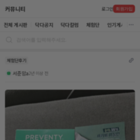
커뮤니티
로그인
회원가입
전체 게시판
닥다공지
닥다칼럼
체험단
인기게시글
체험단후기
서준맘a
2년 이상 전