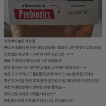
이가베이눌린 유산균
변비가 심해서 유샨균 체험 있길래~ 후다닥 고민할것도 없이 바로
신정했는데 댱첨이 되어서 너무 신난 1인~ㅋㅋ
택배 도착하자 마자 바로 1개 먹어봤다~
일반 유산균이라 생각하고 바로 입에 털어넣었는데~~ㅠ
바로 드시지마시고 물&플레인 에 타서 드시는걸 추천 드려요
먹은지 2~3일 만에 효과 본거 같아요(사람 마다차이가 있지만요)
아침에 화장실에서 한바탕 전쟁 했어요~~
다먹으면 사비로 사먹을거에요!!^^
체험할수있게 기회를 주셔서 너무 감사합니다~