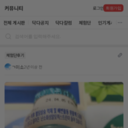
커뮤니티
로그인
회원가입
전체 게시판
닥다공지
닥다칼럼
체험단
인기게시글
체험단후기
ㄱ미소
2년 이상 전