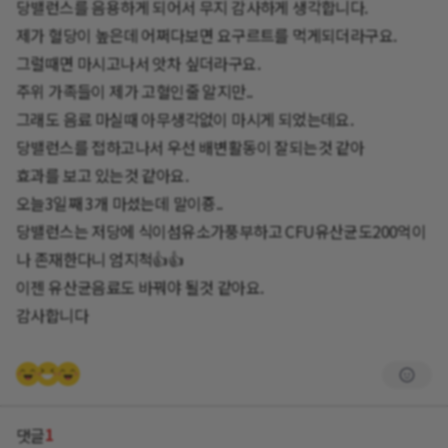
당밸런스를 음용하게 되어서 무지 감사하게 생각합니다.
제가 혈당이 높은데 어쩌다보면 요구르트를 먹게되더라구요.
그럴때면 마시고나서 앗차 싶더라구요.
주위 가족들이 제가 고혈인줄 알지만..
그래도 음료 마실때 아무생각없이 마시게 되었는데요.
당밸런스를 접하고나서 우선 배변활동이 잘되는것 같아
효과를 보고 있는것 같아요.
오늘3일째 3개 마셨는데 말이죵..
당밸런스는 저당에 식이섬유소가풍부하고 CFU유산균도200억이
나 존재한다니 엄지척👍👍
이젠 유산균음료도 바꿔야 될것 같아요.
감사합니다
1
댓글