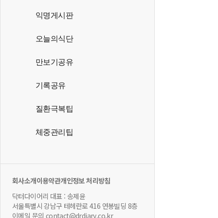
익명게시판
오늘의식단
만보기공유
기록공유
질환극복팁
체중관리팁
회사소개
이용약관
개인정보 처리방침
닥터다이어리 대표 : 송제윤
서울특별시 강남구 테헤란로 416 연봉빌딩 8층
이메일 문의 contact@drdiary.co.kr