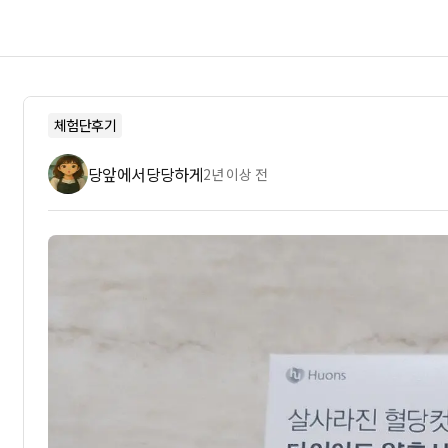
체험단후기
당앞에서당당하게
2년 이상 전