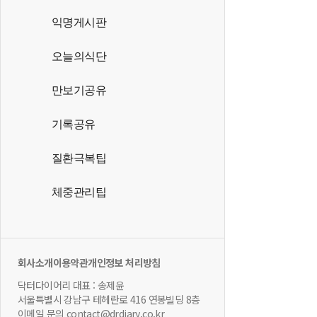
익명게시판
오늘의식단
만보기공유
기록공유
질환극복팁
체중관리팁
회사소개
이용약관
개인정보 처리방침
닥터다이어리 대표 : 송제윤
서울특별시 강남구 테헤란로 416 연봉빌딩 8층
이메일 문의 contact@drdiary.co.kr