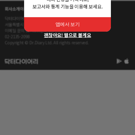
보고서와 통계 기능을 이용해 보세요.
회사소개
이용약관
개인정보 처리방침
닥터다이어리 대표 : 송제윤
서울특별시 강남구 테헤란로 416 연봉빌딩 8층
앱에서 보기
이메일 문의 contact@drdiary.co.kr
괜찮아요! 웹으로 볼게요
02-2135-2098
Copyright © Dr.Diary Ltd. All rights reserved.