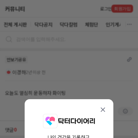
커뮤니티
로그인
회원가입
전체 게시판
닥다공지
닥다칼럼
체험단
인기게시글
만보기공유
이경하
2년 이상 전
오늘도 열심히 운동하자 화이팅
0
댓글
나의 건강을 기록하고,