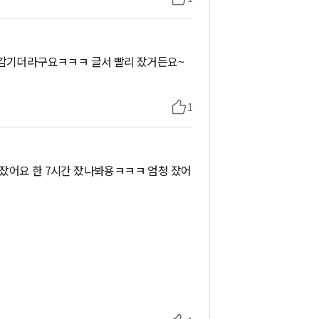
이 감기더라구요ㅋㅋㅋ 글서 빨리 잤거든요~
1
잤어요 한 7시간 잤나봐용ㅋㅋㅋ 엄청 잤어