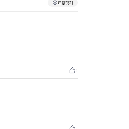
표정짓기
1
1