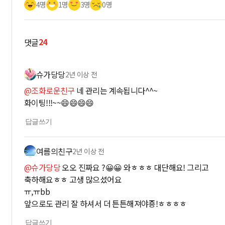
4명
1명
3명
0명
24
댓글
슈가당당
2년 이상 전
@조화로운친구
네 관리는 계속됩니다^^~
화이팅!!!~~😄😄😄😄
답글쓰기
여름의친구
2년 이상 전
@슈가당당
오오 진짜요 ?😀😀 와ㅎㅎㅎ 대단해요! 그리고
축하해요ㅎㅎ 고생 많으셨어요
ㅠ,ㅠbb
앞으로도 관리 잘 하셔서 더 튼튼해져야죵!ㅎㅎㅎㅎ
답글쓰기