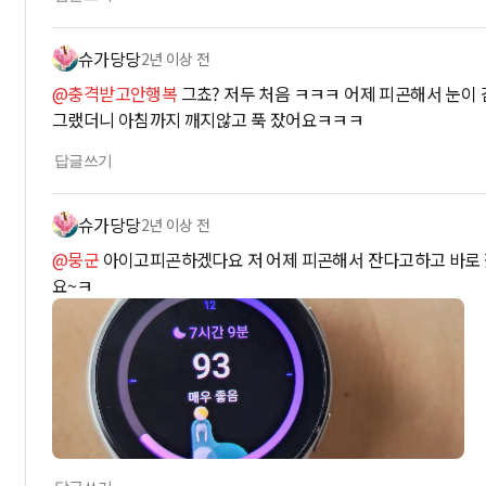
슈가당당
2년 이상 전
@충격받고안행복
그쵸? 저두 처음 ㅋㅋㅋ 어제 피곤해서 눈
그랬더니 아침까지 깨지않고 푹 잤어요ㅋㅋㅋ
답글쓰기
슈가당당
2년 이상 전
@뭉군
아이고피곤하겠다요 저 어제 피곤해서 잔다고하고 바로 
요~ㅋ