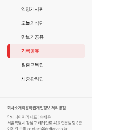
익명게시판
오늘의식단
만보기공유
기록공유
질환극복팁
체중관리팁
회사소개
이용약관
개인정보 처리방침
닥터다이어리 대표 : 송제윤
서울특별시 강남구 테헤란로 416 연봉빌딩 8층
이메일 문의 contact@drdiary.co.kr