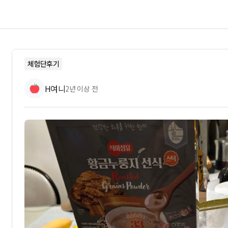
체험단후기
H여니
2년 이상 전