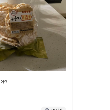
어요!
표정짓기