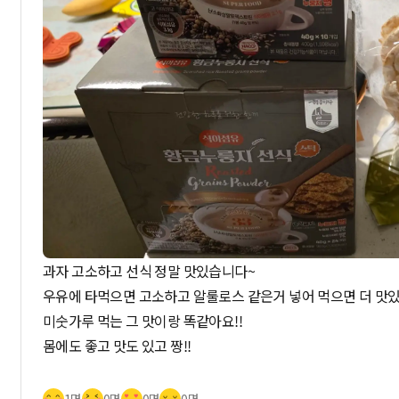
과자 고소하고 선식 정말 맛있습니다~
우유에 타먹으면 고소하고 알룰로스 같은거 넣어 먹으면 더 맛있
미숫가루 먹는 그 맛이랑 똑같아요!!
몸에도 좋고 맛도 있고 짱!!
1명
0명
0명
0명