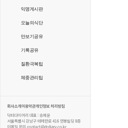
익명게시판
오늘의식단
만보기공유
기록공유
질환극복팁
체중관리팁
회사소개
이용약관
개인정보 처리방침
닥터다이어리 대표 : 송제윤
서울특별시 강남구 테헤란로 416 연봉빌딩 8층
이메일 문의 contact@drdiary.co.kr