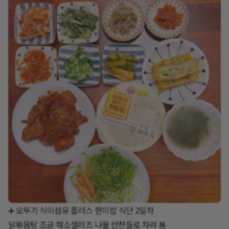
➕ 오뚜기 식이섬유 플러스 현미밥 식단 2일차
닭볶음탕 조금 채소샐러즈 나물 반찬들로 차려 봄