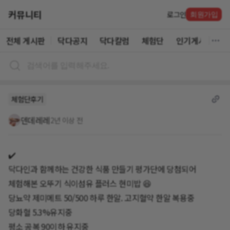
커뮤니티
로그인
회원가입
전체 게시판
닥다공지
닥다칼럼
체험단
인기게시글
체험단후기
덴데레레
2년 이상 전
✔️
닥다인과 함께하는 건강한 식품 만들기 평가단에 당첨되어
체험해본 오뚜기 식이섬유 플러스 현미밥 😆
당뇨약 제미메트 50/500 하루 한알. 고지혈약 한알 복용중
당화혈 5.3%유지중
평소 공복 90이하 유지중