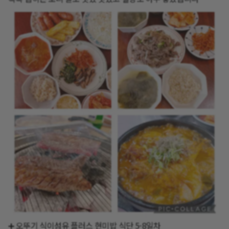
➕ 오뚜기 식이섬유 플러스 현미밥 식단 5-8일차