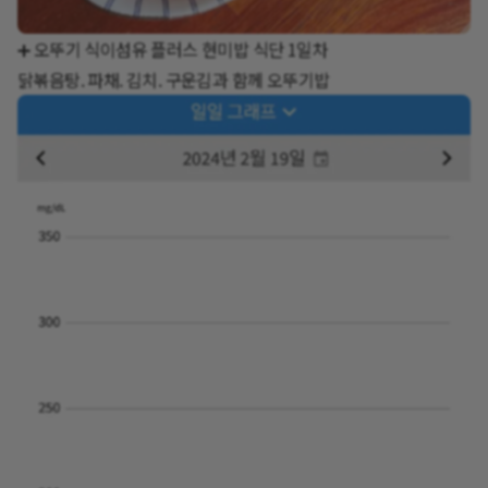
➕ 오뚜기 식이섬유 플러스 현미밥 식단 1일차
닭볶음탕. 파채. 김치. 구운김과 함께 오뚜기밥