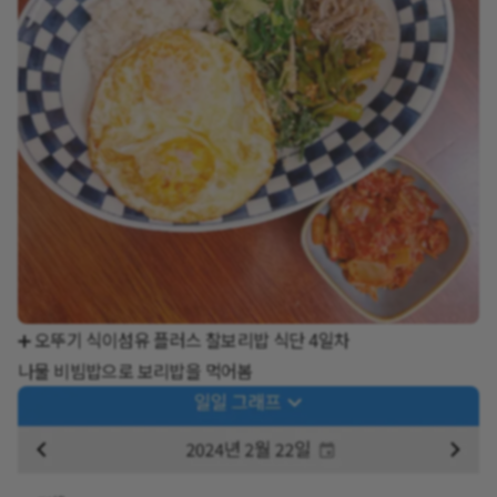
➕ 오뚜기 식이섬유 플러스 찰보리밥 식단 4일차
나물 비빔밥으로 보리밥을 먹어봄