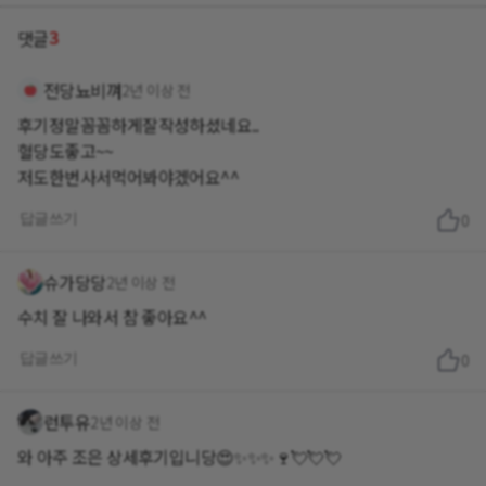
3
댓글
전당뇨비껴
2년 이상 전
후기정말꼼꼼하게잘작성하셨네요..
혈당도좋고~~
저도한번사서먹어봐야겠어요^^
답글쓰기
0
슈가당당
2년 이상 전
수치 잘 나와서 참 좋아요^^
답글쓰기
0
런투유
2년 이상 전
와 아주 조은 상세후기입니당😍✨️✨️✨️🍷💘💘💘