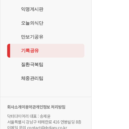
익명게시판
오늘의식단
만보기공유
기록공유
질환극복팁
체중관리팁
회사소개
이용약관
개인정보 처리방침
닥터다이어리 대표 : 송제윤
서울특별시 강남구 테헤란로 416 연봉빌딩 8층
이메일 문의 contact@drdiary.co.kr