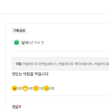
기록공유
달라
2년 이상 전
아침
허벌라이프 단백질쉐이크, 허벌라이프 액티브화이버, 허벌라이프
맛있는 아침을 먹읍시다
0명
0명
1명
0명
0
댓글