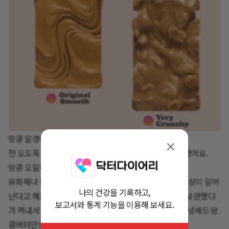
땅콩 알갱이가 있고 없고의 차이군요!
전 오도독 씹히는 느낌이 좋아 베리 크런치를 먼저 개봉했어요.
땅콩 오일이 윗쪽으로 분리되어 있죠?
유화제나 합성보존료가 들어가지 않아 이런 유층분리 현상이 일어
나의 건강을 기록하고,
난다고 해요. 그래서 긴 스푼으로 골고루 저어준 후 냉장보관했다
보고서와 통계 기능을 이용해 보세요.
가 꺼내서 바로 먹거나 실온에서 10분 정도 녹여 먹으면 넛셰드 땅
콩버터만의 풍미를 느낄 수 있다고 해요! (쉐킷쉐킷!)