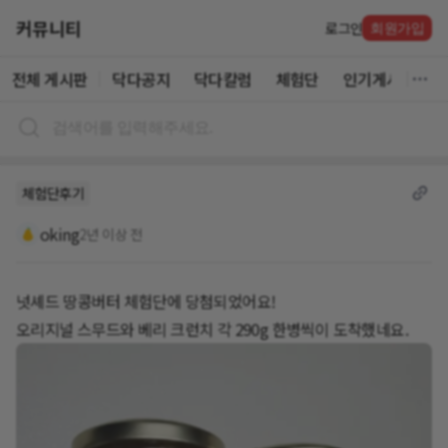
커뮤니티
로그인
회원가입
전체 게시판
닥다공지
닥다칼럼
체험단
인기게시글
체험단후기
oking
2년 이상 전
넛셰드 땅콩버터 체험단에 당첨되었어요!
오리지널 스무드와 베리 크런치 각 290g 한병씩이 도착했네요.