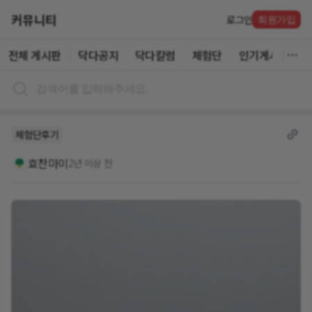
커뮤니티
로그인
회원가입
전체 게시판
닥다공지
닥다칼럼
체험단
인기게시글
체험단후기
효찬마미
2년 이상 전