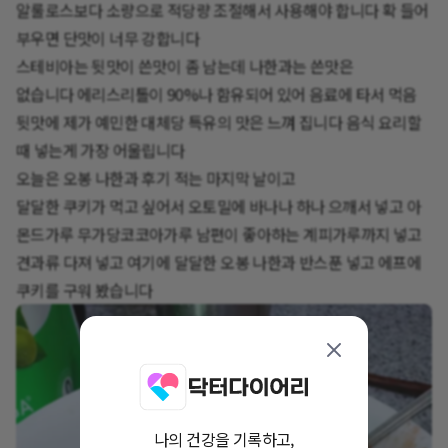
알룰로스보다 소량으로 적당량 조절해서 사용해야 합니다 확 들어
부우면 단맛이 너무 강합니다
스테비아는 뒷맛이 쓴맛이 좀 남는데 나한과는 쓴맛은
없습니다 에리스리톨이 90%나 함유되어 있어 음료에 타서 먹음
뒷맛에 제가 예민한 대체당 특유의 맛은 느껴 집니다 음식 요리할
때 넣는게 가장 어울립니다
오늘은 오봉 나한과 후기 적는 마지막 날이고
달달한 쿠키가 먹고 싶어서 오토밀에 바나나 하나 으깨서 넣고 아
몬드가루 무가당코코아가루 남편이 좋아하는 계피가루까지 넣고
견과류 다져 넣고 여기에 달달한 오봉 나한과 반스푼 넣고 에프에
쿠키를 구워 봤습니다
나의 건강을 기록하고,