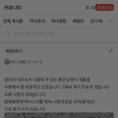
커뮤니티
로그인
회원가입
전체 게시판
닥다공지
닥다칼럼
체험단
인기게시글
체험단후기
지니사랑
2년 이상 전
엄마가 아프셔서 시골에 가 있는 동안 남편이 제품을
수령해서 잘 보관하고 있었습니다 그래서 후기가 늦어 졌습니다
오봉 나한가 250g입니다
원재료명에 에리스리톨 90% 나한과분말 10%(중국산)
으로 표기 되어 있습니다