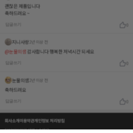
괜찮은 제품입니다
축하드려요 ~
답글쓰기
0
지니사랑
2년 이상 전
@눈물의샘
감사합니다 행복한 저녁시간 되세요
답글쓰기
0
눈물의샘
2년 이상 전
축하드려요
답글쓰기
0
회사소개
이용약관
개인정보 처리방침
닥터다이어리 대표 : 송제윤