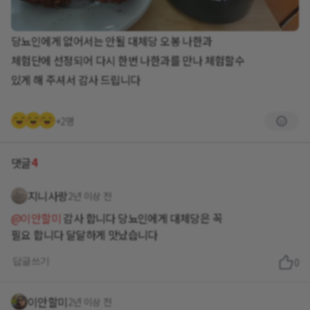
당뇨인에게 없어서는 안될 대체당 오봉 나한과
체험단에 선정되어 다시 한번 나한과를 만나 체험할수
있게 해 주셔서 감사 드립니다
+2명
4
댓글
지니사랑
2년 이상 전
@이안할미
감사 합니다 당뇨인에게 대체당은 꼭
답글쓰기
0
이안할미
2년 이상 전