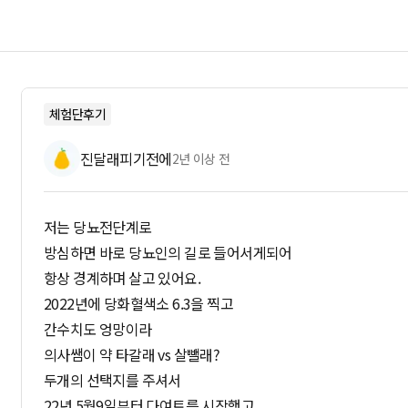
체험단후기
진달래피기전에
2년 이상 전
저는 당뇨전단계로
방심하면 바로 당뇨인의 길로 들어서게되어
항상 경계하며 살고 있어요.
2022년에 당화혈색소 6.3을 찍고
간수치도 엉망이라
의사쌤이 약 타갈래 vs 살뺄래?
두개의 선택지를 주셔서
22년 5월9일부터 다여트를 시작했고