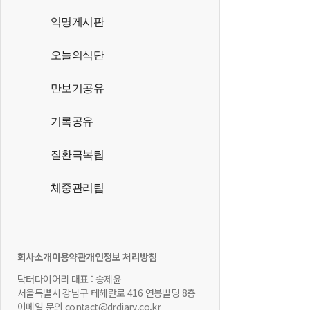
익명게시판
오늘의식단
만보기공유
기록공유
질환극복팁
체중관리팁
회사소개
이용약관
개인정보 처리방침
닥터다이어리 대표 : 송제윤
서울특별시 강남구 테헤란로 416 연봉빌딩 8층
이메일 문의 contact@drdiary.co.kr