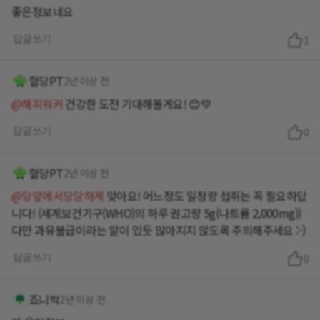
좋은정보네요
답글쓰기
1
혈당PT
2년 이상 전
@해피워커
건강한 도전 기대해볼게요! 😊💚
답글쓰기
0
혈당PT
2년 이상 전
@당앞에서당당하게
맞아요! 어느정도 일정량 섭취는 꼭 필요하답
니다! (세계보건기구(WHO)의 하루 권고량 5g(나트륨 2,000mg))
다만 과유불급이라는 말이 있듯 많아지지 않도록 주의해주세요 :-)
답글쓰기
0
죠니박
2년 이상 전