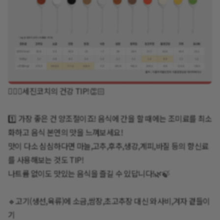
👩🏻‍⚕️세진코치의 건강 TIP!👏🏻
1️⃣ 가장 좋은 건 양조절이죠! 음식에 간을 할 때에는 조미료를 최소
화하고 음식 본연의 맛을 느껴보세요!
맛이 다소 심심하다면 마늘,고추,후추,생강,계피,바질 등의 향신료
를 사용해보는 것도 TIP!
나트륨 없이도 맛있는 음식을 즐길 수 있답니다!🌿🍃
🔹고기(생선,육류)에 소금,쌈장,초고추장 대신 와사비,겨자 곁들이
기