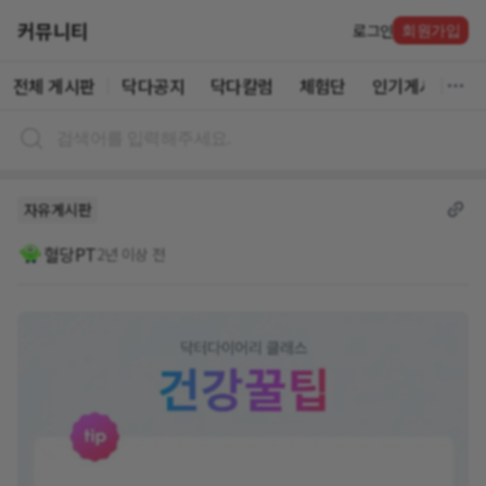
커뮤니티
로그인
회원가입
전체 게시판
닥다공지
닥다칼럼
체험단
인기게시글
자유게시판
혈당PT
2년 이상 전