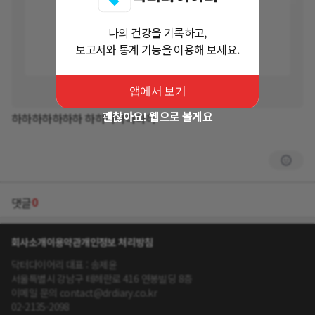
나의 건강을 기록하고,
보고서와 통계 기능을 이용해 보세요.
앱에서 보기
괜찮아요! 웹으로 볼게요
하하하하하하하 하하하하하하하
0
댓글
회사소개
이용약관
개인정보 처리방침
닥터다이어리 대표 : 송제윤
서울특별시 강남구 테헤란로 416 연봉빌딩 8층
이메일 문의 contact@drdiary.co.kr
02-2135-2098