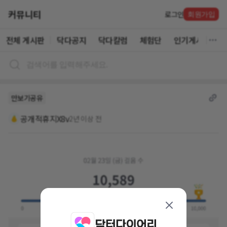
커뮤니티
로그인
회원가입
전체 게시판
닥다공지
닥다칼럼
체험단
인기게시글
만보기공유
공개적휴지X8v
2년 이상 전