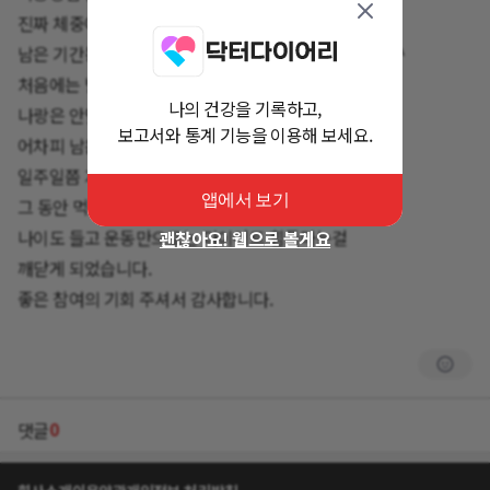
진짜 체중이 줄어드네요.
남은 기간동안 운동 병행하며 더 열심히 관리하렵니다^^
처음에는 별 변화가 없길래
나의 건강을 기록하고,
나랑은 안맞는가보다 싶기도 해서 그만 먹으려다가
보고서와 통계 기능을 이용해 보세요.
어차피 남은 거 다 먹고 보자 싶었더니
일주일쯤 지난 시점부터 조금씩 가벼워 지더라고요.
앱에서 보기
그 동안 먹는걸로 다이어트 하는 거 안믿었는데
나이도 들고 운동만으로는 다이어트 힘들다는걸
괜찮아요! 웹으로 볼게요
깨닫게 되었습니다.
좋은 참여의 기회 주셔서 감사합니다.
0
댓글