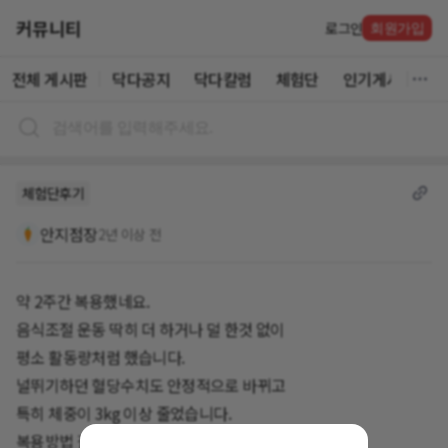
커뮤니티
로그인
회원가입
전체 게시판
닥다공지
닥다칼럼
체험단
인기게시글
체험단후기
안지점장
2년 이상 전
약 2주간 복용했네요.
음식조절 운동 딱히 더 하거나 덜 한것 없이
평소 활동량처럼 했습니다.
널뛰기하던 혈당수치도 안정적으로 바뀌고
특히 체중이 3kg 이상 줄었습니다.
복용방법 잘 지켜서 잘 먹기만 해도