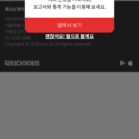
보고서와 통계 기능을 이용해 보세요.
회사소개
이용약관
개인정보 처리방침
닥터다이어리 대표 : 송제윤
서울특별시 강남구 테헤란로 416 연봉빌딩 8층
앱에서 보기
이메일 문의 contact@drdiary.co.kr
괜찮아요! 웹으로 볼게요
02-2135-2098
Copyright © Dr.Diary Ltd. All rights reserved.