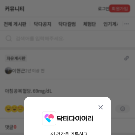
커뮤니티
로그인
회원가입
전체 게시판
닥다공지
닥다칼럼
체험단
인기게시글
자유게시판
이현근
2년 이상 전
아침공복혈당. 69mg/dL
+3명
0
댓글
나의 건강을 기록하고,