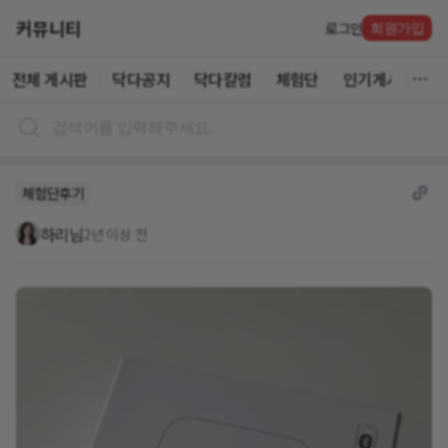
커뮤니티
로그인
회원가입
전체 게시판
닥다공지
닥다칼럼
체험단
인기게시글
체험단후기
하리님
2년 이상 전