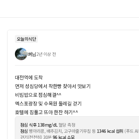
오늘의식단
벼님
2년 이상 전
대전역에 도착
먼저 성심당에서 착한빵 찾아서 맛보기
비빔밥으로 점심해결^^
엑스포광장 및 수목원 둘레길 걷기
호텔에 짐풀고 뜨아 한잔 하기^^
점심 식후 138mg/dL
혈당 측정
점심
병아리콩, 배추김치, 고구마줄기무침 등
1346 kcal 섭취
(푸드 AI
걷기(천천히) 30분
96 kcal 소모