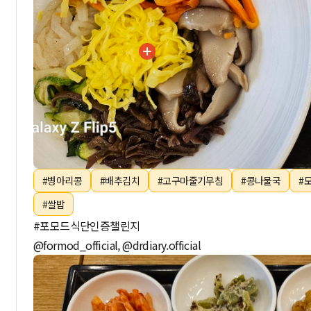
#병아리콩
#배추김치
#고구마줄기무침
#콩나물국
#
#쌀밥
#포모드식단인증챌린지
@formod_official, @drdiary.official