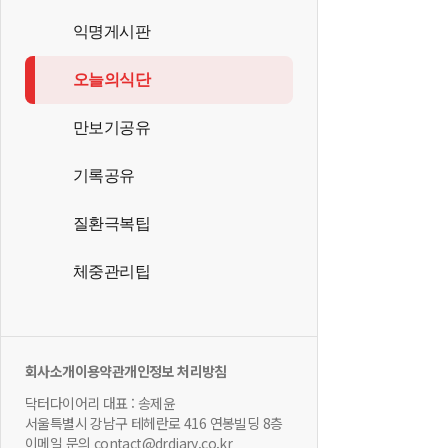
익명게시판
오늘의식단
만보기공유
기록공유
질환극복팁
체중관리팁
회사소개
이용약관
개인정보 처리방침
닥터다이어리 대표 : 송제윤
서울특별시 강남구 테헤란로 416 연봉빌딩 8층
이메일 문의 contact@drdiary.co.kr