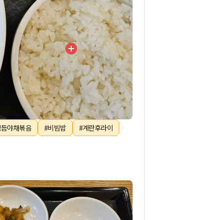
모듬야채볶음
#비빔밥
#계란후라이