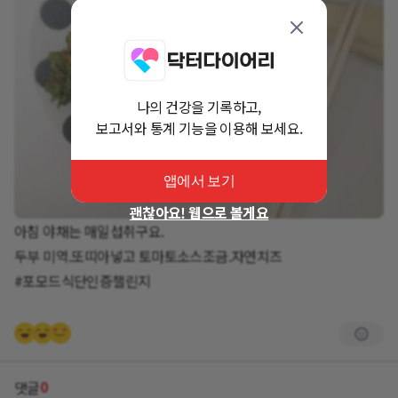
나의 건강을 기록하고,
보고서와 통계 기능을 이용해 보세요.
앱에서 보기
괜찮아요! 웹으로 볼게요
아침 야채는 매일섭취구요.
두부 미역.또띠아넣고 토마토소스조금.자연치즈
#포모드식단인증챌린지
0
댓글