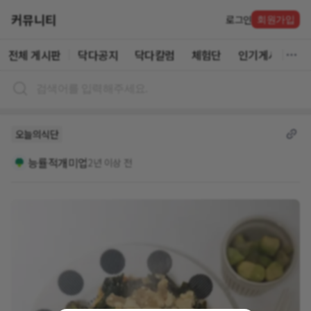
커뮤니티
로그인
회원가입
전체 게시판
닥다공지
닥다칼럼
체험단
인기게시글
오늘의식단
능률적개미업
2년 이상 전