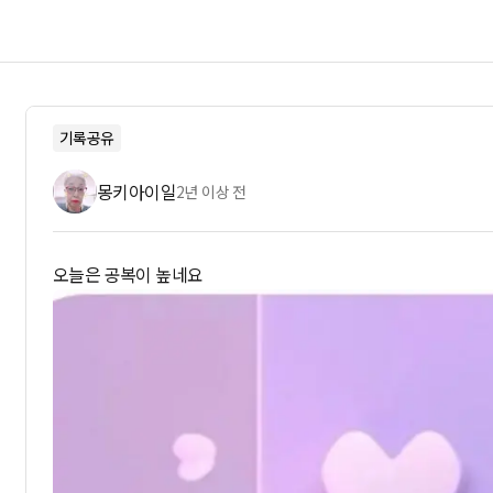
기록공유
몽키아이일
2년 이상 전
오늘은 공복이 높네요