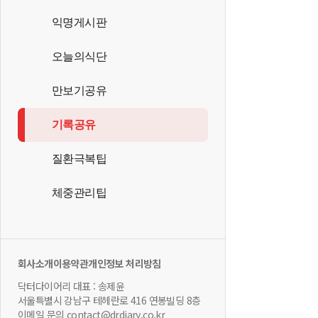
익명게시판
오늘의식단
만보기공유
기록공유
질환극복팁
체중관리팁
회사소개
이용약관
개인정보 처리방침
닥터다이어리 대표 : 송제윤
서울특별시 강남구 테헤란로 416 연봉빌딩 8층
이메일 문의 contact@drdiary.co.kr