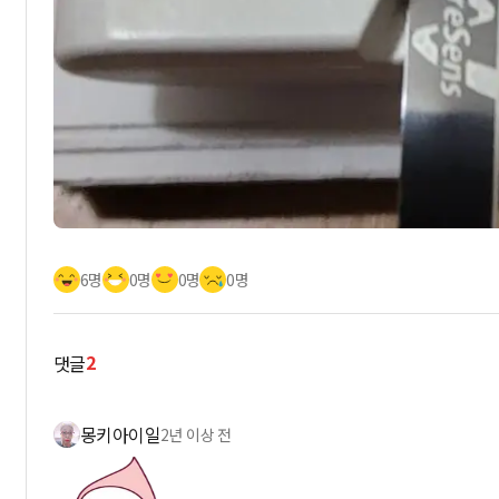
6명
0명
0명
0명
2
댓글
몽키아이일
2년 이상 전