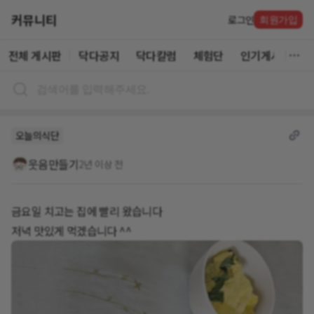
커뮤니티
로그인
회원가입
전체 게시판
닥다공지
닥다칼럼
체험단
인기게시글
오늘의식단
웃음만들기
2년 이상 전
금요일 치고는 집에 빨리 왔습니다
저녁 맛있게 먹겠습니다 ^^