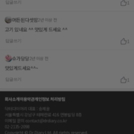
답글쓰기
1
머든된다셋맘
2년 이상 전
고기 있네요 ^^ 맛있게 드세요 ^^
답글쓰기
1
슈가당당
2년 이상 전
맛있게드세요^^~
답글쓰기
1
회사소개
이용약관
개인정보 처리방침
닥터다이어리 대표 : 송제윤
서울특별시 강남구 테헤란로 416 연봉빌딩 8층
이메일 문의 contact@drdiary.co.kr
02-2135-2098
Copyright © Dr.Diary Ltd. All rights reserved.