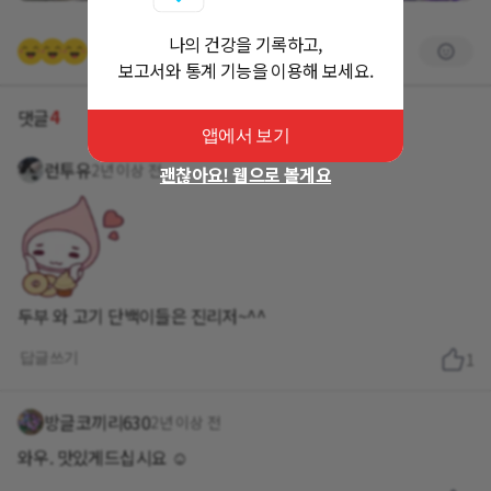
나의 건강을 기록하고,
+3명
보고서와 통계 기능을 이용해 보세요.
4
댓글
앱에서 보기
런투유
2년 이상 전
괜찮아요! 웹으로 볼게요
두부 와 고기 단백이들은 진리저~^^
답글쓰기
1
방글코끼리630
2년 이상 전
와우. 맛있게드십시요 ☺️