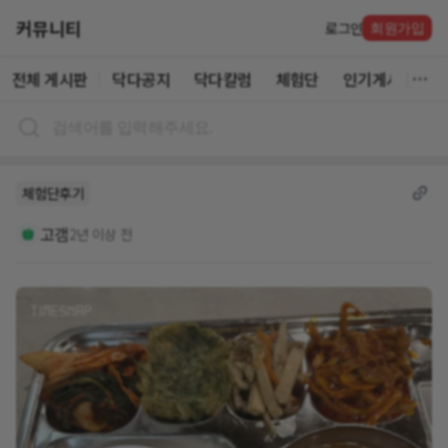
커뮤니티
로그인
회원가입
전체 게시판
닥다공지
닥다칼럼
체험단
인기게시글
체험단후기
고갬
2년 이상 전