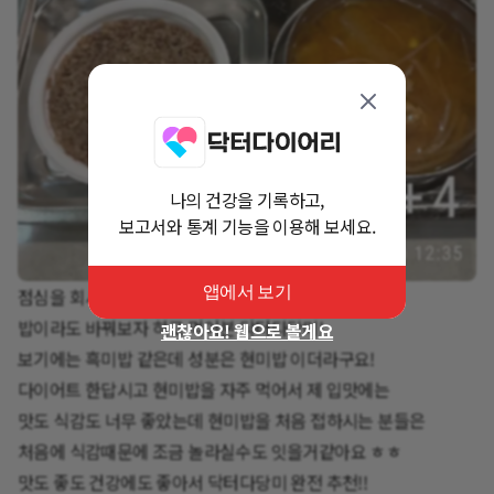
나의 건강을 기록하고,
보고서와 통계 기능을 이용해 보세요.
앱에서 보기
점심을 회사 구내 식당에서 먹는데 늘 흰쌀밥이 나와서
밥이라도 바꿔보자 하고 먹어본 닥터다당미!
괜찮아요! 웹으로 볼게요
보기에는 흑미밥 같은데 성분은 현미밥 이더라구요!
다이어트 한답시고 현미밥을 자주 먹어서 제 입맛에는
맛도 식감도 너무 좋았는데 현미밥을 처음 접하시는 분들은
처음에 식감때문에 조금 놀라실수도 잇을거같아요 ㅎㅎ
맛도 좋도 건강에도 좋아서 닥터다당미 완전 추천!!