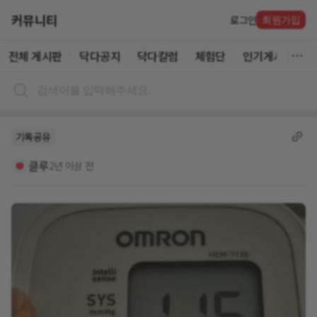
커뮤니티
로그인
회원가입
전체 게시판
닥다공지
닥다칼럼
체험단
인기게시글
기록공유
클루
2년 이상 전