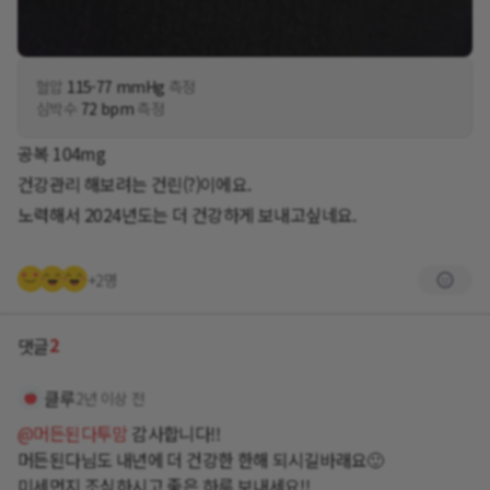
혈압
115-77 mmHg
측정
심박수
72 bpm
측정
공복 104mg
건강관리 해보려는 건린(?)이에요.
노력해서 2024년도는 더 건강하게 보내고싶네요.
+2명
2
댓글
클루
2년 이상 전
@머든된다투맘
감사합니다!!
머든된다님도 내년에 더 건강한 한해 되시길바래요🙂