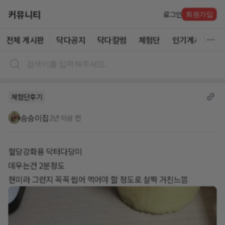
커뮤니티
로그인
회원가입
전체 게시판
닥다공지
닥다칼럼
체험단
인기게시글
체험단후기
승승이집
2년 이상 전
혈당강화용 닥터다당미
데우는건 2분정도
현미라 그런지 꼭꼭 씹어 먹어야 할 정도로 살짝 거친느낌