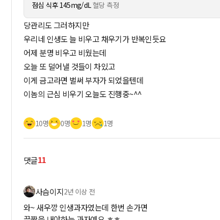
점심 식후 145mg/dL
혈당 측정
당관리도 그러하지만
우리네 인생도 늘 비우고 채우기가 반복인듯요
어제 분명 비우고 비웠는데
오늘 또 덜어낼 것들이 차있고
이게 금고라면 벌써 부자가 되었을텐데
이놈의 근심 비우기 오늘도 진행중~^^
10명
0명
1명
1명
11
댓글
사슴이지
2년 이상 전
와~ 새우깡 인생과자였는데 한번 손가면
끝짱을 내야하는 과자예요 ㅎㅎ