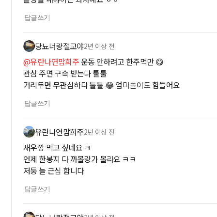
답글쓰기
당뇨너랑절교야
2년 이상 전
@유란나연맘희주
운동 안하려고 한주먹만 😋
관심 주면 구속 받는다 툴툴
거리두면 무관심하다 툴툴 😂 엄마놀이도 힘들어요
답글쓰기
유란나연맘희주
2년 이상 전
새우깡 먹고 싶네요 ㅋ
언제 한봉지 다 까볼랑가 몰라요 ㅋㅋ
저둥 늘 근심 합니다
답글쓰기