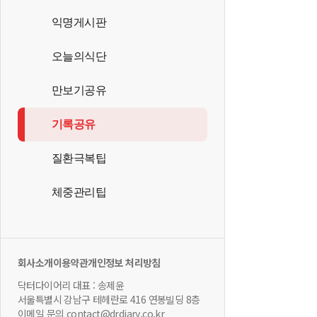
익명게시판
오늘의식단
만보기공유
기록공유
질환극복팁
체중관리팁
회사소개
이용약관
개인정보 처리방침
닥터다이어리 대표 : 송제윤
서울특별시 강남구 테헤란로 416 연봉빌딩 8층
이메일 문의 contact@drdiary.co.kr