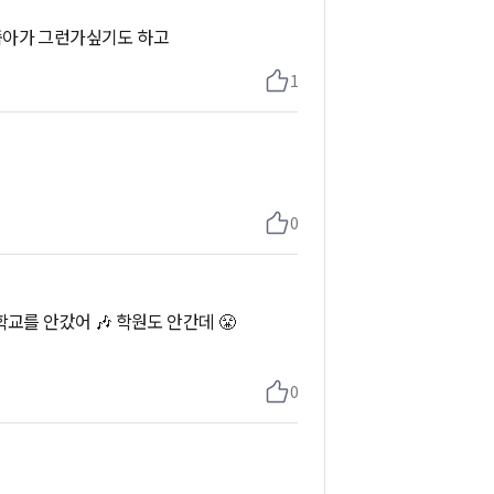
좁아가 그런가싶기도 하고
1
0
교를 안갔어 🎶 학원도 안간데 😤
0