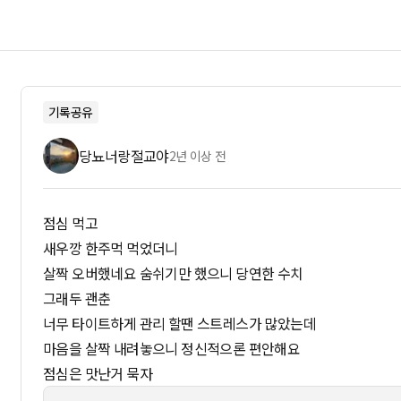
기록공유
당뇨너랑절교야
2년 이상 전
점심 먹고
새우깡 한주먹 먹었더니
살짝 오버했네요 숨쉬기만 했으니 당연한 수치
그래두 괜춘
너무 타이트하게 관리 할땐 스트레스가 많았는데
마음을 살짝 내려놓으니 정신적으론 편안해요
점심은 맛난거 묵자