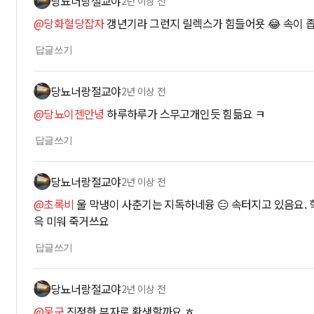
당뇨너랑절교야
2년 이상 전
@당화혈당잡자
갱년기라 그런지 릴렉스가 힘들어욧 😂 속이 
답글쓰기
당뇨너랑절교야
2년 이상 전
@당뇨이젠안녕
하루하루가 스무고개인듯 힘듦요 ㅋ
답글쓰기
당뇨너랑절교야
2년 이상 전
@초록비
울 막냉이 사춘기는 지독하네융 😑 속터지고 있음요. 학
윽 미워 죽거쓰요
답글쓰기
당뇨너랑절교야
2년 이상 전
@뭉군
진정한 부자로 환생할까요 ㅎ