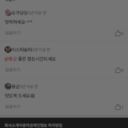
슈가당당
2년 이상 전
맛저하세요~^^
답글쓰기
0
미스터쉼터
2년 이상 전
@뭉군
좋은 점심시간되세요
답글쓰기
0
뭉군
2년 이상 전
맛있게 드세요😄
답글쓰기
1
회사소개
이용약관
개인정보 처리방침