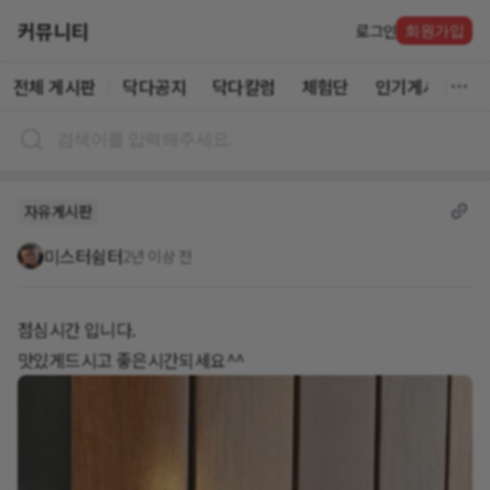
커뮤니티
로그인
회원가입
전체 게시판
닥다공지
닥다칼럼
체험단
인기게시글
자유게시판
미스터쉼터
2년 이상 전
점심시간 입니다.
맛있게드시고 좋은시간되세요^^